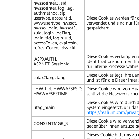
hwssotinter3, sid,
hwssotinter, logFlag,
authmethod, sip,
usertype, accountid,
Diese Cookies werden für 
wwwusertype, hwssot,
verwendet und sind nur für
hwsso_login, hwssot3,
gespeichert.
suid, login_logFlag,
login_sid, login_uid,
accessToken, expiresIn,
refreshToken, idss_cid
Diese Cookies verknüpfen 
.ASPXAUTH,
Identifikationsnummer Ihr
ASP.NET_SessionId
für interne Prozesse währen
Diese Cookies legt ihre La
solar#lang, lang
und ist für die Dauer Ihrer 
_HW_hid, HWWAFSESID,
Diese Cookie wird von Hu
HWWAFSESTIME
schützt die Netzwerksicher
Diese Cookies wird durch
utag_main
System eingesetzt, um das
https://tealium.com/privac
Diese Cookie wird verwend
CONSENTMGR_S
gegenüber Ihnen anzuzeig
Dieses Cookie hilft uns zu 