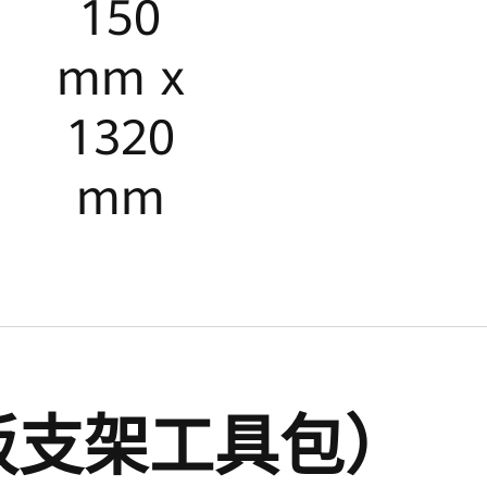
率
150
mm x
5 kW
1320
mm
率
板支架工具包）