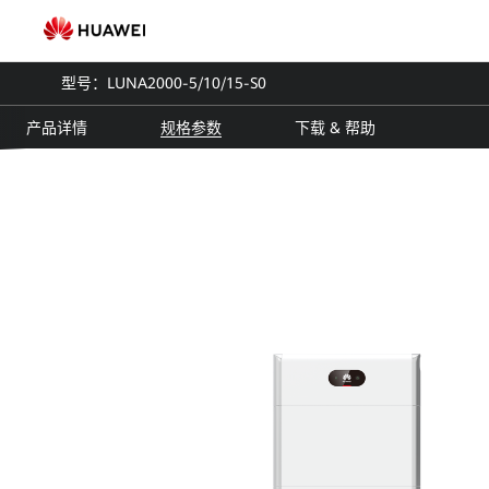
智
能
型号：LUNA2000-5/10/15-S0
组
产品详情
规格参数
下载 & 帮助
串
式
储
能
系
统
规