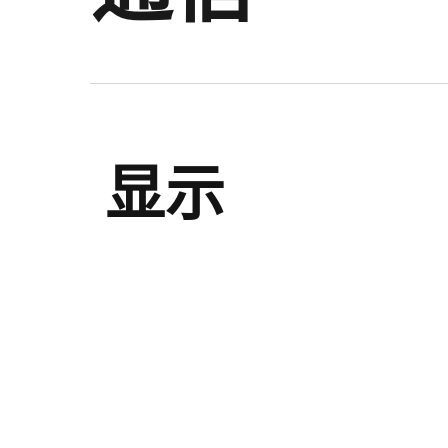
显示
电池模块数
SOC 状态指示, 
1
2
屏