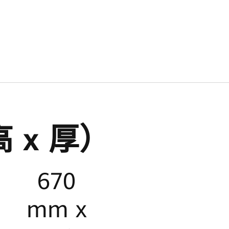
1
量
15
N（仅储能系
kWh
 x 厚）
670
mm x