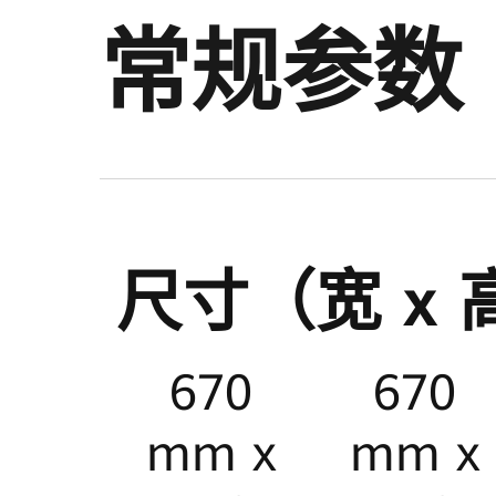
常规参数
电池可用电
通信
10
5 kWh
RS485 / CA
kWh
统并联）
尺寸（宽 x 高
670
670
mm x
mm x