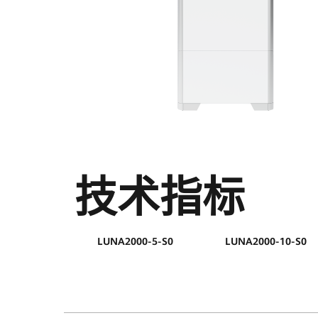
格
参
数
|
华
为
技术指标
智
LUNA2000-5-S0
LUNA2000-10-S0
能
光
伏