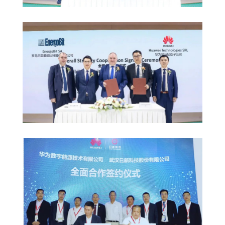
发
展-
华
为
光
伏
官
网