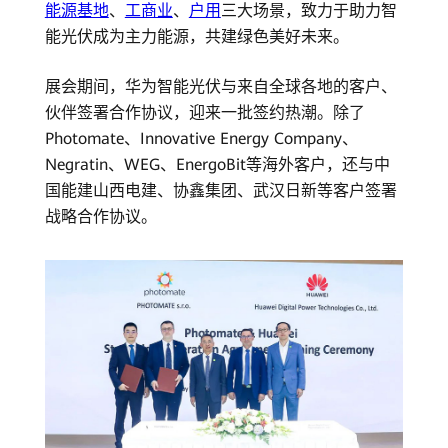
能源基地
、
工商业
、
户用
三大场景，致力于助力智
伏
能光伏成为主力能源，共建绿色美好未来。
携
展会期间，华为智能光伏与来自全球各地的客户、
手
伙伴签署合作协议，迎来一批签约热潮。除了
Photomate、Innovative Energy Company、
共
Negratin、WEG、EnergoBit等海外客户，还与中
国能建山西电建、协鑫集团、武汉日新等客户签署
促
战略合作协议。
行
业
高
质
量