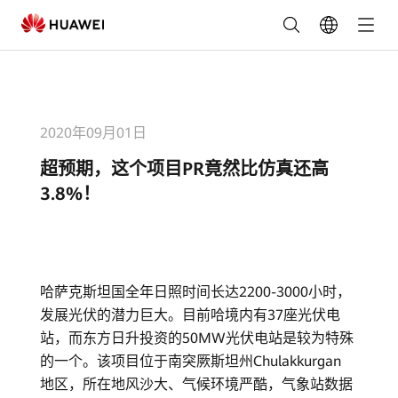
超
预
期，
2020年09月01日
这
超预期，这个项目PR竟然比仿真还高
个
3.8%！
项
目
哈萨克斯坦国全年日照时间长达2200-3000小时，
PR
发展光伏的潜力巨大。目前哈境内有37座光伏电
竟
站，而东方日升投资的50MW光伏电站是较为特殊
的一个。该项目位于南突厥斯坦州Chulakkurgan
然
地区，所在地风沙大、气候环境严酷，气象站数据