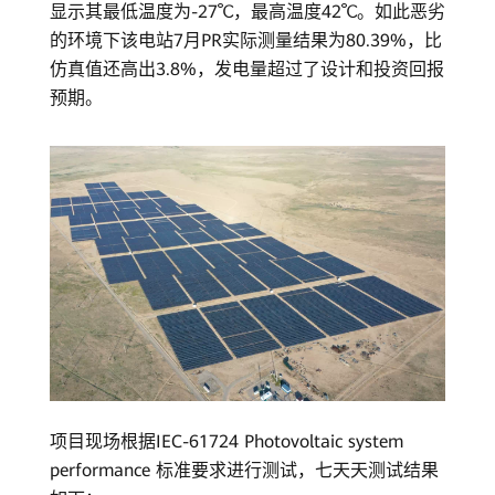
显示其最低温度为-27℃，最高温度42℃。如此恶劣
比
的环境下该电站7月PR实际测量结果为80.39%，比
仿真值还高出3.8%，发电量超过了设计和投资回报
仿
预期。
真
还
高
3.8%！-
华
为
光
项目现场根据IEC-61724 Photovoltaic system
performance 标准要求进行测试，七天天测试结果
伏