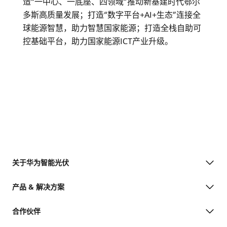
造“一中心、一底座、四领域”推动新基建时代鄂尔
协
多斯高质量发展；打造“数字平台+AI+生态”连接全
议-
球能源智慧，助力智慧国家能源；打造全栈自助可
控基础平台，助力国家能源ICT产业升级。
华
为
光
伏
官
关于华为智能光伏
网
产品 & 解决方案
合作伙伴