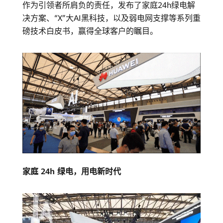
作为引领者所肩负的责任，发布了家庭24h绿电解
能
决方案、“X”大AI黑科技，以及弱电网支撑等系列重
磅技术白皮书，赢得全球客户的瞩目。
光
伏
成
为
主
力
家庭 24h 绿电，用电新时代
能
源-