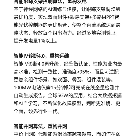
智能跟踪支架控制算法，重构发电
基于神经网络的AI训练与建模，让跟踪支架调整到
最优角度，实现双面组件+跟踪支架+多路MPPT智
能光伏控制器的更优融合，使整个直流系统达到最
佳状态，释放每个组串潜力。经过多地实测验证，
提升发电量1%以上。
智能IV诊断4.0，重构运维
智能IV诊断4.0再升级，经鉴衡认证，性能为业内最
高水准，检测一致性、准确度>95%。而且可适配
更复杂组件场景，如双面、叠瓦，组件混装等。
100MW电站仅需15分钟即可完成在线全量检测并
自动生成报告。全球5GW的应用，结合大数据挖掘
和AI自学习，不断优化故障模型，判断更准确、更
全面，领先行业一代。
智能并网算法，重构并网
平价上网时代新能源渗透率越来越高，而如何在弱