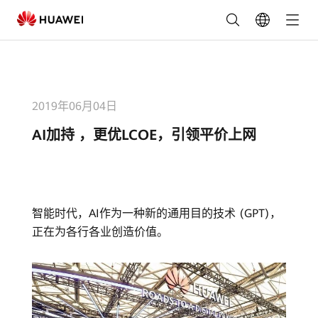
AI
加
持
，
2019年06月04日
AI加持 ，更优LCOE，引领平价上网
更
优
LCOE，
智能时代，AI作为一种新的通用目的技术 (GPT)，
正在为各行各业创造价值。
引
领
平