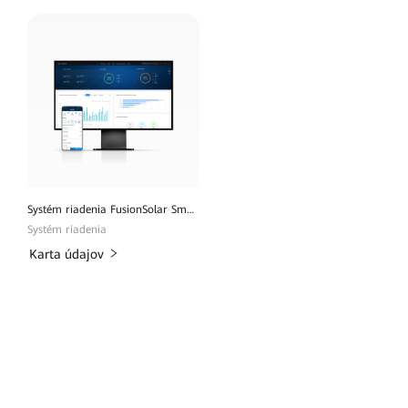
Systém riadenia FusionSolar Smart PV
Systém riadenia
Karta údajov