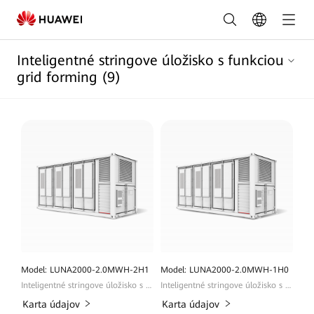
Zoznam
produktov
Inteligentné stringove úložisko s funkciou
systému
grid forming
(9)
uchovávania
energie
|
HUAWEI
Smart
PV
Slovensko
Model: LUNA2000-2.0MWH-2H1
Model: LUNA2000-2.0MWH-1H0
Inteligentné stringove úložisko s funkciou grid forming
Inteligentné stringove úložisko s funkciou grid forming
Karta údajov
Karta údajov