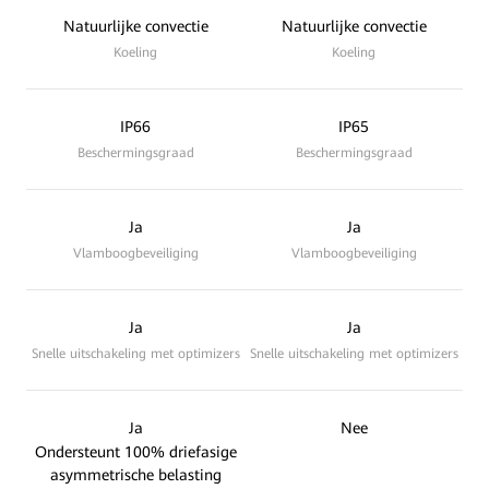
Natuurlijke convectie
Natuurlijke convectie
Koeling
Koeling
IP66
IP65
Beschermingsgraad
Beschermingsgraad
Ja
Ja
Vlamboogbeveiliging
Vlamboogbeveiliging
Ja
Ja
Snelle uitschakeling met optimizers
Snelle uitschakeling met optimizers
Ja
Nee
Ondersteunt 100% driefasige
asymmetrische belasting