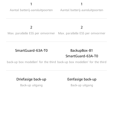
1
1
Aantal batterij-aansluitpoorten
Aantal batterij-aansluitpoorten
2
2
Max. parallelle ESS per omvormer
Max. parallelle ESS per omvormer
SmartGuard-63A-T0
BackupBox-B1
SmartGuard-63A-T0
back-up box modellen’ for the third
back-up box modellen’ for the third
Driefasige back-up
Eenfasige back-up
Back-up uitgang
Back-up uitgang