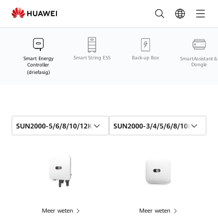
Slimme
Energiecontroller
(driefasig)
Smart String ESS
Back-up Box
Vergelijking
Smart Energy
SmartAssistant＆
Controller
Dongle
(driefasig)
online
|
HUAWEI
SUN2000-5/6/8/10/12K-MAP0
SUN2000-3/4/5/6/8/10KTL-M1(v
Smart
PV
Nederland
Meer weten
Meer weten