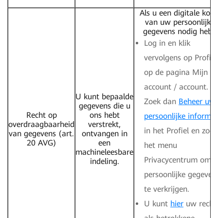
Als u een digitale kopi
van uw persoonlijke
gegevens nodig hebt:
Log in en klik
vervolgens op Profiel
op de pagina Mijn
account / account.
U kunt bepaalde
Zoek dan
Beheer uw
gegevens die u
Recht op
ons hebt
persoonlijke informat
overdraagbaarheid
verstrekt,
in het Profiel en zoek
van gegevens (art.
ontvangen in
20 AVG)
een
het menu
machineleesbare
Privacycentrum om 
indeling.
persoonlijke gegeven
te verkrijgen.
U kunt
hier
uw recht