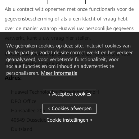
Als u contact wilt opnemen met onze functionaris voor de
gegevensbescherming of als u een klacht of vraag hebt
over de manier waarop Huawei uw persoonlijke gegevens
verwerkt, kunt u uw vraag
hier
stellen.
We gebruiken cookies op deze site, inclusief cookies van
derde partijen, zodat de site correct werkt en het verkeer
U kunt ook contact opnemen met onze functionaris voor
geanalyseerd, voor verbeterde functionaliteit, voor
de gegevensbescherming via:
sociale functies en om inhoud en advertenties te
personaliseren.
Meer informatie
Adres:
Huawei Technologies Düsseldorf GmbH
DPO Office
Hansaallee 205
40549 Düsseldorf
Cookie instellingen >
Duitsland