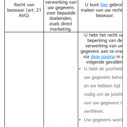
verwerking van
Recht van
U kunt
hier
gebruik
uw gegevens
bezwaar (art. 21
maken van uw recht o
voor bepaalde
AVG)
bezwaar.
doeleinden,
zoals direct
marketing.
U hebt het recht om
beperking van de
verwerking van uw
gegevens aan te vrage
via
deze pagina
in de
volgende gevallen:
U hebt de juistheid 
uw gegevens betwist
en we hebben tijd
nodig om de juisthei
van uw gegevens te
verifiëren.
Uw gegevens worde