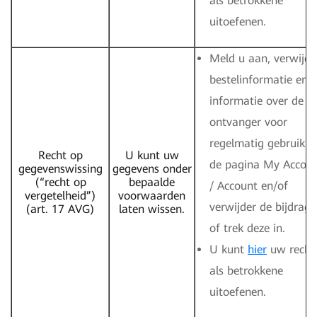
als betrokkene
uitoefenen.
Meld u aan, verwijde
bestelinformatie en
informatie over de
ontvanger voor
regelmatig gebruik o
Recht op
U kunt uw
de pagina My Accou
gegevenswissing
gegevens onder
(“recht op
bepaalde
/ Account en/of
vergetelheid”)
voorwaarden
verwijder de bijdrage
(art. 17 AVG)
laten wissen.
of trek deze in.
U kunt
hier
uw recht
als betrokkene
uitoefenen.