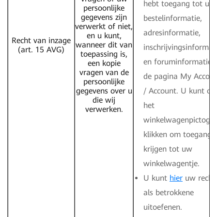
hebt toegang tot uw
persoonlijke
gegevens zijn
bestelinformatie,
verwerkt of niet,
adresinformatie,
en u kunt,
Recht van inzage
wanneer dit van
inschrijvingsinformat
(art. 15 AVG)
toepassing is,
en foruminformatie 
een kopie
vragen van de
de pagina My Accou
persoonlijke
gegevens over u
/ Account. U kunt op
die wij
het
verwerken.
winkelwagenpictogr
klikken om toegang 
krijgen tot uw
winkelwagentje.
U kunt
hier
uw recht
als betrokkene
uitoefenen.