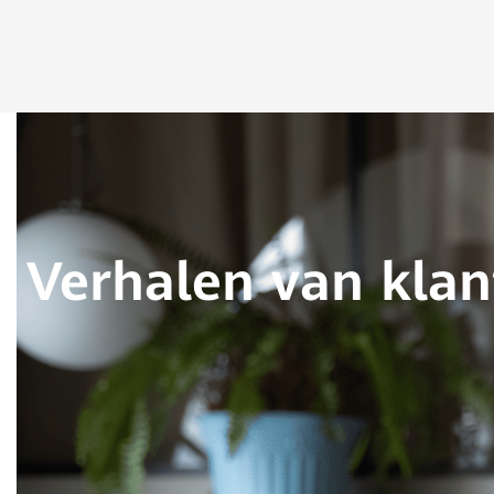
projecten en after
ondersteuning voo
producten en oplo
Verhalen van kla