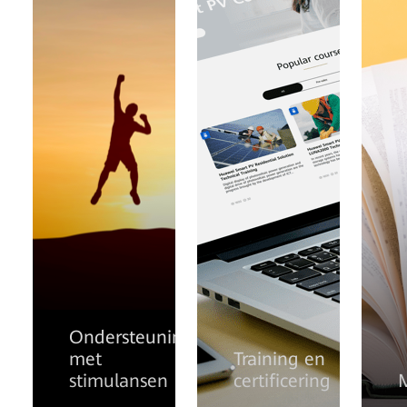
Ondersteuning
met
Training en
stimulansen
certificering
M