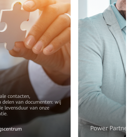
ale contacten,
n delen van documenten: wij
de levensduur van onze
tie.
Power Partner
ngscentrum