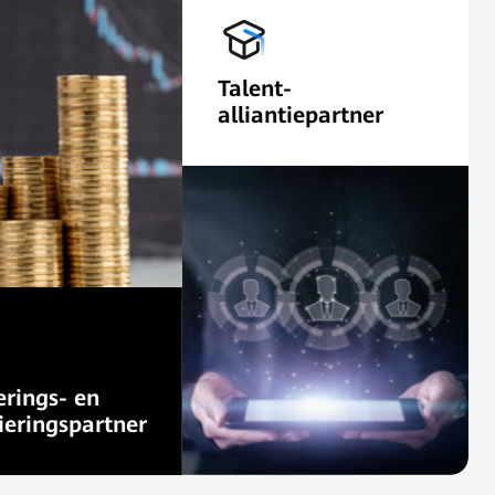
Talent-
alliantiepartner
Kweek talent en
capaciteiten door training.
erings- en
ieringspartner
esteringen,