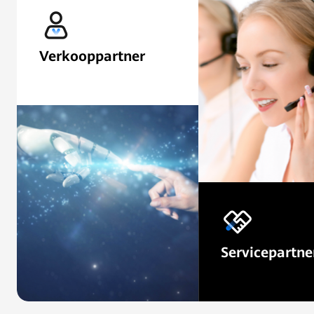
Verkooppartner
Verkoop producten,
oplossingen en diensten
voor FusionSolar in uw
sector en regio.
Schrijf nu in
Servicepartne
Garandeer aflever