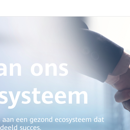
van ons
osysteem
s aan een gezond ecosysteem dat
deeld succes.