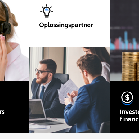
Oplossingspartner
Bied oplossingen en
services die op maat zijn
gemaakt voor elke klant
met FusionSolar.
Schrijf nu in
rs
Invest
financ
ing van
Bied inv