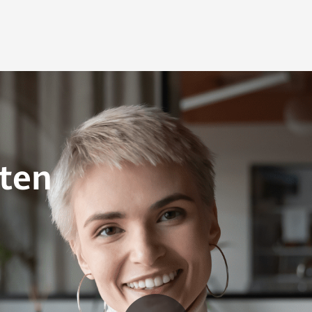
sales-
financie
r
leaseserv
ssingen.
nten