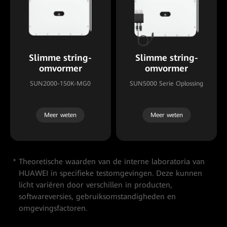
Slimme string-
Slimme string-
omvormer
omvormer
SUN2000-150K-MG0
SUN5000 Serie Oplossing
Meer weten
Meer weten
Theoretische waarden van de interne laboratoria van
HUAWEI in specifieke testomgevingen. Deze kunnen
licht variëren door verschillen in producten,
softwareversies, gebruiksomstandigheden en
omgevingsfactoren.