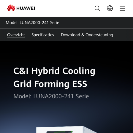
LUNA2000-
241
Model: LUNA2000-241 Serie
Serie
Overzicht
Specificaties
Download & Ondersteuning
|
Slim
String
C&I Hybrid Cooling
Energieopslagsysteem
Grid Forming ESS
|
FusionSolar
Model: LUNA2000-241 Serie
Nederland