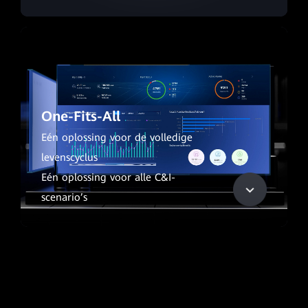
One-Fits-All
Eén oplossing voor de volledige
levenscyclus
Eén oplossing voor alle C&I-
scenario’s