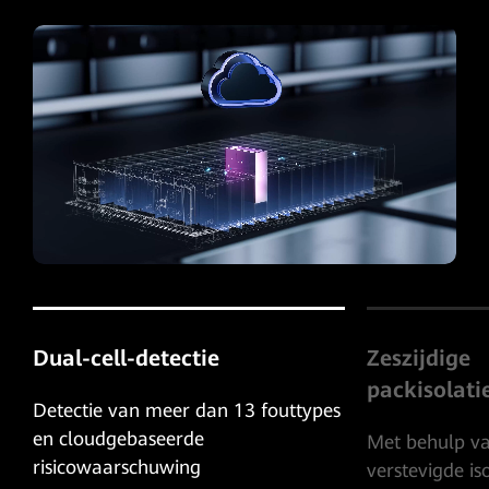
Zeszijdige
Systeembe
packisolatie
op vijf nive
s
Met behulp van gepatenteerde
Overstroombev
verstevigde isolatiematerialen
volledige berei