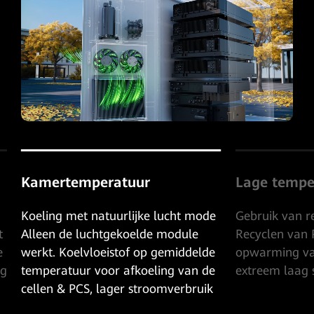
r
Lage temperatuur
ke lucht mode
Gebruik van restwarmte mode
lde module
Recyclen van PCS restwarmte,
op gemiddelde
opwarming van de koude cellen,
oeling van de
extreem laag stroomverbruik
troomverbruik