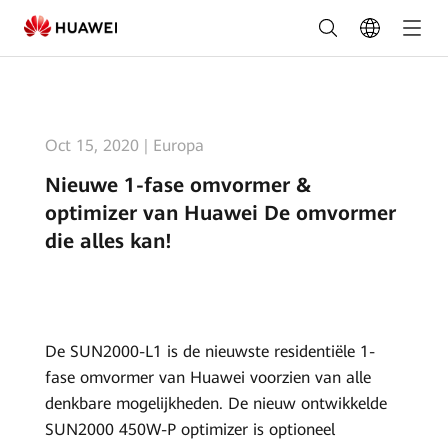
Nieuwe
1-
fase
omvormer
Oct 15, 2020
|
Europa
&
Nieuwe 1-fase omvormer &
optimizer
optimizer van Huawei De omvormer
van
die alles kan!
Huawei
De
omvormer
De SUN2000-L1 is de nieuwste residentiële 1-
fase omvormer van Huawei voorzien van alle
die
denkbare mogelijkheden. De nieuw ontwikkelde
alles
SUN2000 450W-P optimizer is optioneel