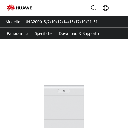
Supporto
LUNA2000-
Modello: LUNA2000-5/7/10/12/14/15/17/19/21-S1
5/7/10/12/14/15/17/19/21-
Panoramica
Specifiche
Download & Supporto
S1
|
Guida
utente
|
HUAWEI
FusionSolar