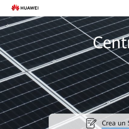
TSC
-
FusionSolar
Italia