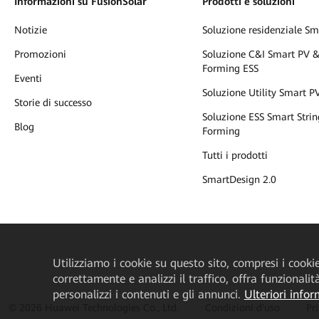
Informazioni su FusionSolar
Prodotti e soluzioni
Notizie
Soluzione residenziale S
Promozioni
Soluzione C&I Smart PV &
Forming ESS
Eventi
Soluzione Utility Smart P
Storie di successo
Soluzione ESS Smart Strin
Blog
Forming
Tutti i prodotti
SmartDesign 2.0
Utilizziamo i cookie su questo sito, compresi i cookie 
correttamente e analizzi il traffico, offra funzionali
personalizzi i contenuti e gli annunci.
Ulteriori infor
© 2026 Huawei Technologies Co., Ltd.
Condizioni d'uso
Pr