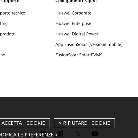
 supporto
Collegamenti rapidi
porto tecnico
Huawei Corporate
ting
Huawei Enterprise
 prodotti
Huawei Digital Power
App FusionSolar (versione mobile)
ine
FusionSolar SmartPVMS
DIFICA LE PREFERENZE >