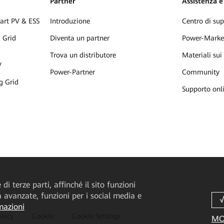
Partner
Assistenza e
mart PV & ESS
Introduzione
Centro di sup
 Grid
Diventa un partner
Power-Marke
Trova un distributore
Materiali sui
V
Power-Partner
Community
g Grid
Supporto onl
di terze parti, affinché il sito funzioni
tà avanzate, funzioni per i social media e
mazioni
ivacy
Cookie
Cookie Settings
MO