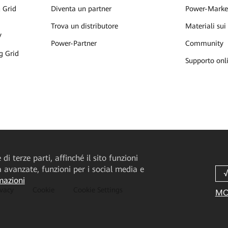
 Grid
Diventa un partner
Power-Marke
Trova un distributore
Materiali sui
V
Power-Partner
Community
g Grid
Supporto onl
di terze parti, affinché il sito funzioni
tà avanzate, funzioni per i social media e
mazioni
ivacy
Cookie
Cookie Settings
MO