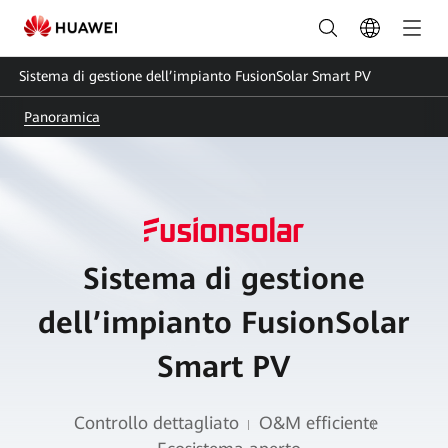
Sistema
di
Sistema di gestione dell’impianto FusionSolar Smart PV
gestione
Panoramica
intelligente
dell’impianto
FV
|
Sistema di gestione
HUAWEI
FusionSolar
dell’impianto FusionSolar
Smart PV
Controllo dettagliato
O&M efficiente