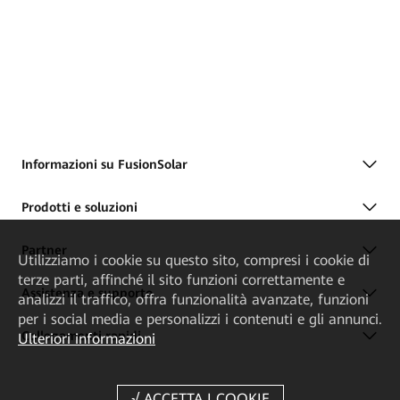
Informazioni su FusionSolar
Prodotti e soluzioni
Partner
Utilizziamo i cookie su questo sito, compresi i cookie di
terze parti, affinché il sito funzioni correttamente e
Assistenza e supporto
analizzi il traffico, offra funzionalità avanzate, funzioni
per i social media e personalizzi i contenuti e gli annunci.
Collegamenti rapidi
Ulteriori informazioni