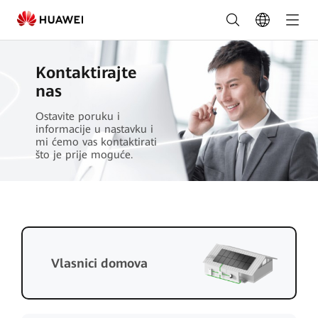
Naruči
sada
-
Kontaktirajte
FusionSolar
nas
Hrvatska
Ostavite poruku i
informacije u nastavku i
mi ćemo vas kontaktirati
što je prije moguće.
Vlasnici domova