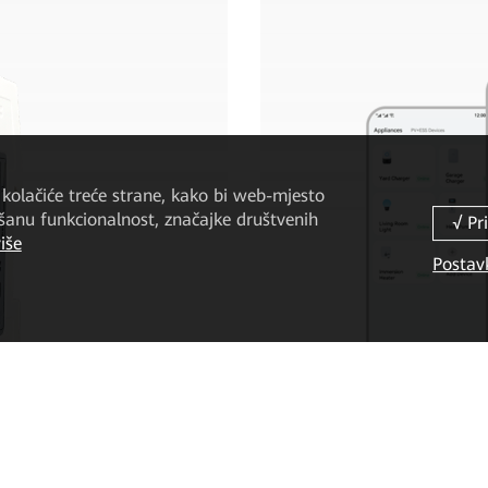
kolačiće treće strane, kako bi web-mjesto
jšanu funkcionalnost, značajke društvenih
iše
Postav