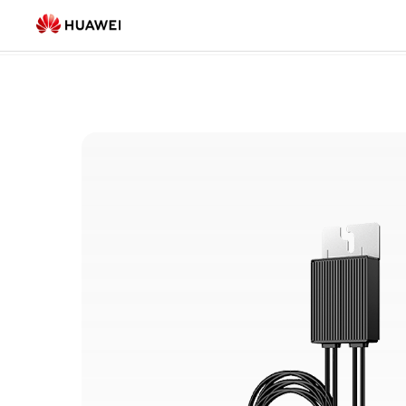
Popis
Stambeni
(9)
proizvoda
za
stambene
objekte
|
HUAWEI
Smart
PV
Hrvatska