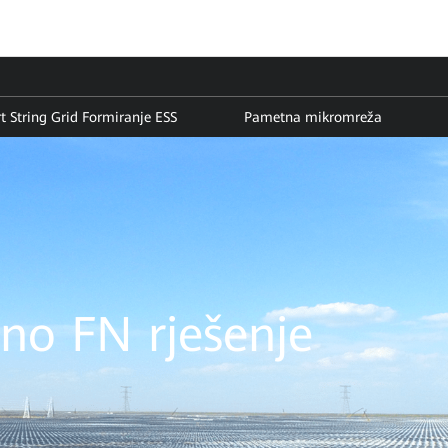
t String Grid Formiranje ESS
Pametna mikromreža
no FN rješenje