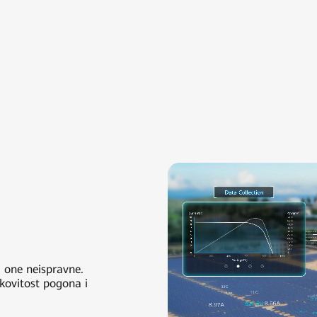
e
 i one neispravne.
nkovitost pogona i