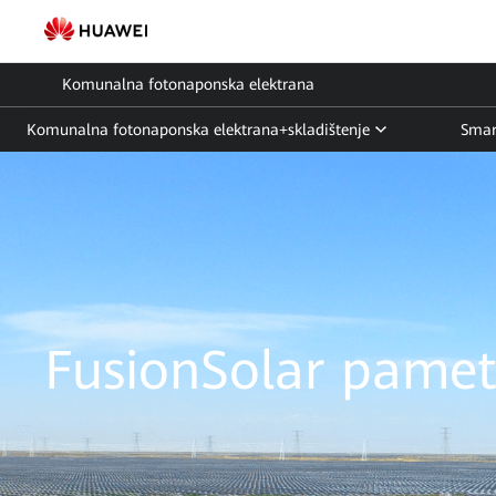
Utility
Smart
Komunalna fotonaponska elektrana
PV
Komunalna fotonaponska elektrana+skladištenje
Smar
Rješenje
|
FusionSolar
Hrvatska
FusionSolar pamet