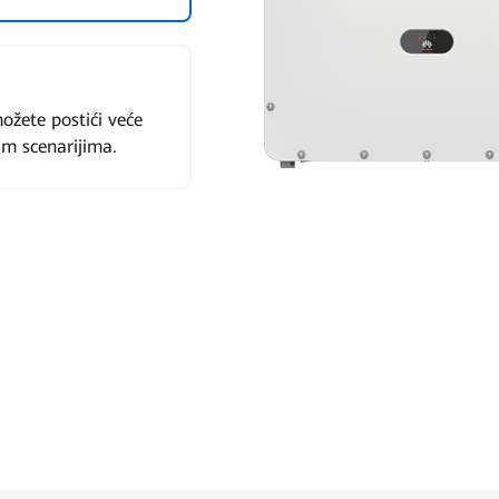
ožete postići veće
im scenarijima.