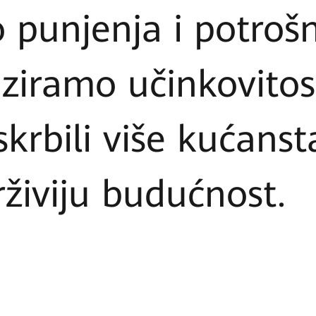
o punjenja i potrošn
ziramo učinkovitost
rbili više kućanst
živiju budućnost.