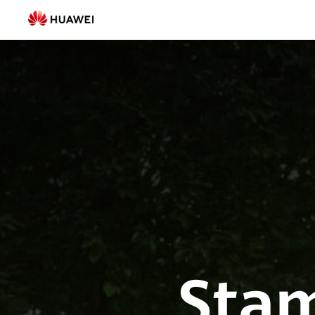
Residential
Smart
PV
rješenje
|
HUAWEI
Smart
PV
Hrvatska
Sta