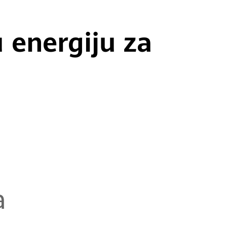
u
energiju za
a