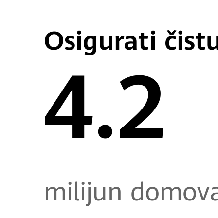
Osigurati čist
4.2
milijun domov