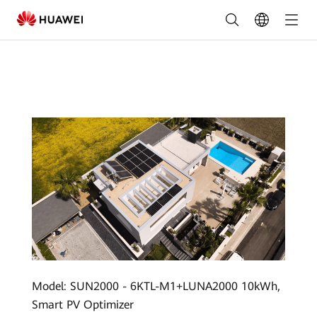
Danmark
Succeshistorier
|
6 KW
Boligprojekt
i
Napoli,
Italien
|
FusionSolar
Danmark
Model: SUN2000 - 6KTL-M1+LUNA2000 10kWh,
Smart PV Optimizer