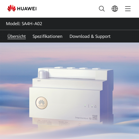
SA4H-
A02
Modell: SA4H-A02
|
Übersicht
Spezifikationen
Download & Support
Huawei
FusionSolar