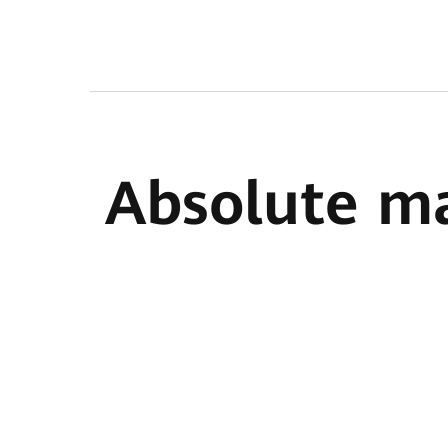
Absolute m
80 v