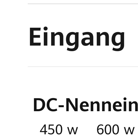
Eingang
DC-Nennei
450 w
600 w