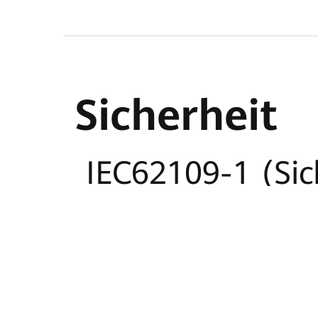
0 v
||
Sicherheit
Ausgangsim
IEC62109-1 (Sic
Klasse II)
1 kΩ ± 10%