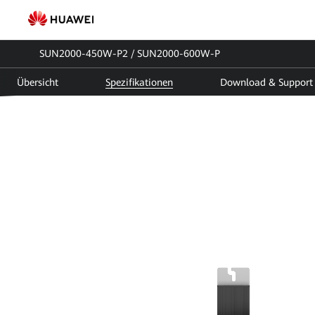
Technische
Spezifikationen
SUN2000-450W-P2 / SUN2000-600W-P
PV-
Übersicht
Spezifikationen
Download & Support
Optimierer
SUN2000
|
FusionSolar