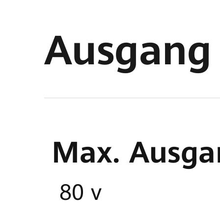
MPPT-Betri
Ausgang
10 - 80 V
Max. Ausga
Max. Kurzsc
80 v