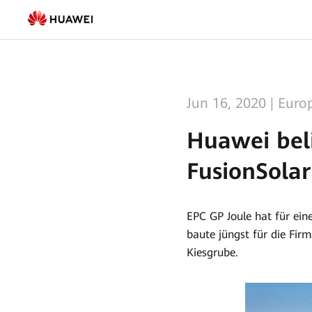
Huawei
beliefert
65MW-
Park
Jun 16, 2020
|
Euro
in
Huawei bel
Deutschland
FusionSolar
mit
FusionSolar
EPC GP Joule hat für ein
Wechselrichtern
baute jüngst für die Fi
Kiesgrube.