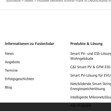
Startseite
>
News
>
Huawei beliefert 65MW-Park in Deutschland mi
Informationen zu FusionSolar
Produkte & Lösung
News
Smart PV- und ESS-Lösung
Wohngebäude
Angebote
C&I Smart PV & GFM ESS
Termine
Smart PV-Lösung für EVU
Erfolgsgeschichten
Netzbildende Smart Strin
Blog
Energiespeicherlösung
Intelligente Mikronetzlös
Alle Produkte