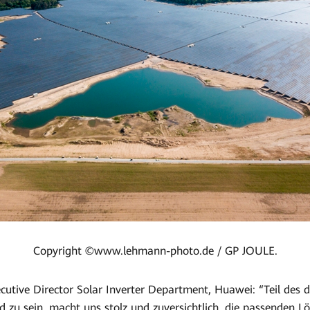
Copyright ©www.lehmann-photo.de / GP JOULE.
cutive Director Solar Inverter Department, Huawei: “Teil des 
d zu sein, macht uns stolz und zuversichtlich, die passenden L