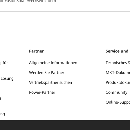
t FusionSolar Wechselrichtern
Partner
Service und
 für
Allgemeine Informationen
Technisches 
Werden Sie Partner
MKT-Dokum
-Lösung
Vertriebspartner suchen
Produktdoku
Power-Partner
Community
g
Online-Suppo
ung