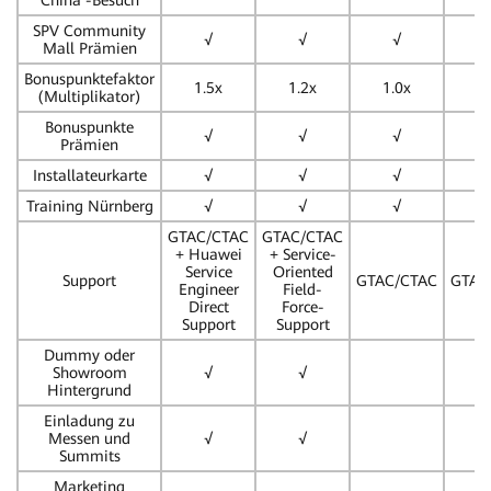
China -Besuch
SPV Community
√
√
√
Mall Prämien
Bonuspunktefaktor
1.5x
1.2x
1.0x
(Multiplikator)
Bonuspunkte
√
√
√
Prämien
Installateurkarte
√
√
√
Training Nürnberg
√
√
√
GTAC/CTAC
GTAC/CTAC
+ Huawei
+ Service-
Service
Oriented
Support
GTAC/CTAC
GTAC
Engineer
Field-
Direct
Force-
Support
Support
Dummy oder
Showroom
√
√
Hintergrund
Einladung zu
Messen und
√
√
Summits
Marketing