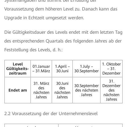
Systemangaben und stimmt bei Erfüllung der
Voraussetzung dem höheren Level zu. Danach kann das
Upgrade in Echtzeit umgesetzt werden.
Die Gültigkeitsdauer des Levels endet mit dem letzten Tag
des entsprechenden Quartals des folgenden Jahres ab der
Feststellung des Levels, d. h.:
Level
1. Oktober
01.Januar
1.April –
1.July –
Gültigkeits-
– 31.
– 31.März
30.Juni
30.September
zeitraum
Dezember
31.
31. März
30.Juni
30.September
Dezember
des
des
Endet am
des nächsten
des
nächsten
nächsten
Jahres
nächsten
Jahres
Jahres
Jahres
2.2 Voraussetzung der der Unternehmenslevel