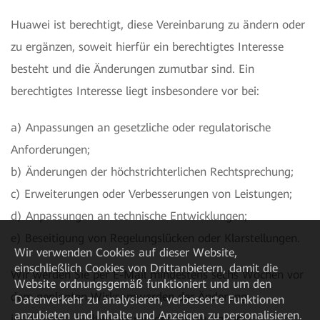
Huawei ist berechtigt, diese Vereinbarung zu ändern oder
zu ergänzen, soweit hierfür ein berechtigtes Interesse
besteht und die Änderungen zumutbar sind. Ein
berechtigtes Interesse liegt insbesondere vor bei:
a) Anpassungen an gesetzliche oder regulatorische
Anforderungen;
b) Änderungen der höchstrichterlichen Rechtsprechung;
c) Erweiterungen oder Verbesserungen von Leistungen;
d) Anpassungen an technische Entwicklungen;
e) Beseitigung von Regelungslücken oder Klarstellungen.
Wir verwenden Cookies auf dieser Website,
einschließlich Cookies von Drittanbietern, damit die
Wir werden Sie per E-Mail mindestens sechs Wochen vor
Website ordnungsgemäß funktioniert und um den
dem geplanten Wirksamwerden der Änderung
Datenverkehr zu analysieren, verbesserte Funktionen
anzubieten und Inhalte und Anzeigen zu personalisieren.
informieren. Sollten Sie mit der Änderung nicht