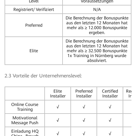
Level
Voraussetzungen
Registriert/ Verifiziert
N/A
Die Berechnung der Bonuspunkte
aus den letzten 12 Monaten hat
Preferred
mehr als ≥ 12.000 Bonuspunkte
ergeben.
Die Berechnung der Bonuspunkte
aus den letzten 12 Monaten hat
Elite
mehr als ≥ 32.500 Bonuspunkte
1x Training in Nürnberg wurde
absolviert.
2.3 Vorteile der Unternehmenslevel:
Elite
Preferred
Certified
Regis
Installer
Installer
Installer
Inst
Online Course
√
√
√
Training
Motivational
√
√
√
Message Push
Einladung HQ
√
√
√