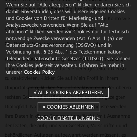
Wenn Sie auf "Alle akzeptieren" klicken, erklären Sie sich
einverstanden sein, können Sie Ihre Mitgliedschaft
damit einverstanden, dass wir unsere eigenen Cookies
und Cookies von Dritten für Marketing- und
kostenfrei kündigen, indem Sie ihr Community Konto wie
Analysezwecke verwenden. Wenn Sie auf "Alle
unter Ziffer XIII. beschrieben deaktivieren.
ablehnen" klicken, werden wir Cookies nur für technisch
notwendige Zwecke verwenden (Art. 6 Abs. 1 (a) der
XII. Deregistrierung eines Benutzerkontos
Datenschutz-Grundverordnung (DSGVO) und in
Verbindung mit . § 25 Abs. 1 des Telekommunikation-
Telemedien-Datenschutz-Gesetzes (TTDSG)). Sie können
Wenn Sie diese Community nicht mehr nutzen wollen,
Ihre Cookies jederzeit verwalten. Erfahren Sie mehr in
haben Sie das Recht, die für Sie bereitgestellten Dienste
unserer
Cookies Policy
.
zu deaktivieren. Klicken Sie auf Mein Profil in Ihrem
Uniportalkonto, klicken Sie auf deaktivieren in der oberen
rechten Ecke und bestätigen dies im unten angezeigten
Dialogfeld. Nach der Deaktivierung der Dienste werden
Ihre Daten in dieser Community gelöscht (mit Ausnahme
COOKIE EINSTELLUNGEN >
der Daten, die aufgrund von Gesetzen, Vorschriften und
behördlichen Auflagen aufbewahrt werden müssen), es