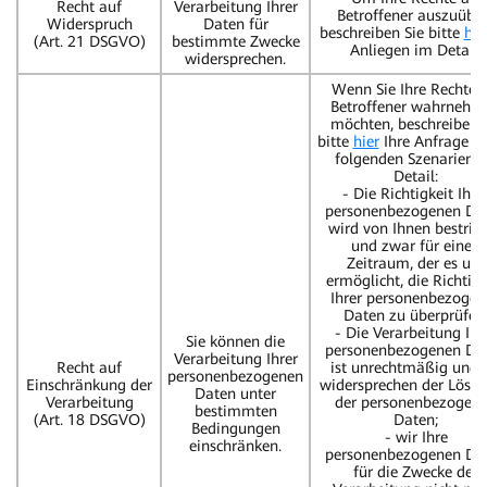
Recht auf
Verarbeitung Ihrer
Betroffener auszuübe
Widerspruch
Daten für
beschreiben Sie bitte
hie
(Art. 21 DSGVO)
bestimmte Zwecke
Anliegen im Detail.
widersprechen.
Wenn Sie Ihre Rechte a
Betroffener wahrnehm
möchten, beschreiben 
bitte
hier
Ihre Anfrage in
folgenden Szenarien 
Detail:
- Die Richtigkeit Ihre
personenbezogenen Da
wird von Ihnen bestritt
und zwar für einen
Zeitraum, der es uns
ermöglicht, die Richtigk
Ihrer personenbezogen
Daten zu überprüfen
- Die Verarbeitung Ihr
Sie können die
personenbezogenen Da
Verarbeitung Ihrer
Recht auf
ist unrechtmäßig und 
personenbezogenen
Einschränkung der
widersprechen der Lösc
Daten unter
Verarbeitung
der personenbezogen
bestimmten
(Art. 18 DSGVO)
Daten;
Bedingungen
- wir Ihre
einschränken.
personenbezogenen Da
für die Zwecke der