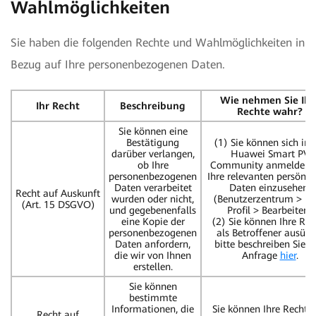
Wahlmöglichkeiten
Sie haben die folgenden Rechte und Wahlmöglichkeiten in
Bezug auf Ihre personenbezogenen Daten.
Wie nehmen Sie Ihr
Ihr Recht
Beschreibung
Rechte wahr?
Sie können eine
Bestätigung
(1) Sie können sich in 
darüber verlangen,
Huawei Smart PV
ob Ihre
Community anmelden,
personenbezogenen
Ihre relevanten persönli
Daten verarbeitet
Daten einzusehen.
Recht auf Auskunft
wurden oder nicht,
(Benutzerzentrum > M
(Art. 15 DSGVO)
und gegebenenfalls
Profil > Bearbeiten)
eine Kopie der
(2) Sie können Ihre Rec
personenbezogenen
als Betroffener ausübe
Daten anfordern,
bitte beschreiben Sie I
die wir von Ihnen
Anfrage
hier
.
erstellen.
Sie können
bestimmte
Informationen, die
Sie können Ihre Rechte 
Recht auf