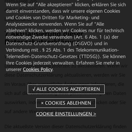
Hansaallee 205
Wenn Sie auf "Alle akzeptieren" klicken, erklären Sie sich
40549 Düsseldorf
damit einverstanden, dass wir unsere eigenen Cookies
und Cookies von Dritten für Marketing- und
Deutschland
Analysezwecke verwenden. Wenn Sie auf "Alle
ablehnen" klicken, werden wir Cookies nur für technisch
7 Aktualisierung dieser
notwendige Zwecke verwenden (Art. 6 Abs. 1 (a) der
Datenschutzerklärung
Datenschutz-Grundverordnung (DSGVO) und in
Verbindung mit . § 25 Abs. 1 des Telekommunikation-
Telemedien-Datenschutz-Gesetzes (TTDSG)). Sie können
Wir behalten uns das Recht vor, diese
Ihre Cookies jederzeit verwalten. Erfahren Sie mehr in
Datenschutzerklärung jederzeit zu aktualisieren. Wenn wir
unserer
Cookies Policy
.
diese Datenschutzerklärung aktualisieren, werden wir Sie
im Voraus über wesentliche Änderungen informieren, die
sich auf die Verarbeitung Ihrer personenbezogenen Daten
auswirken, indem wir Ihnen eine E-Mail schicken oder Sie
auf andere Weise direkt kontaktieren.
COOKIE EINSTELLUNGEN >
Die aktuellste Version dieser Datenschutzerklärung finden