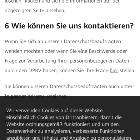
löschen" klicken und sich die Informationen auf der
angezeigten Seite ansehen.
6 Wie können Sie uns kontaktieren?
Wenn Sie sich an unseren Datenschutzbeauftragten
wenden möchten oder wenn Sie eine Beschwerde oder
Frage zur Verarbeitung Ihrer personenbezogenen Daten
durch den DPBV haben, können Sie Ihre Frage
hier
stellen.
Sie können unseren Datenschutzbeauftragten auch unter
folgender Adresse erreichen:
Wir verwenden Cookies auf dieser Website,
Anschrift:
einschließlich Cookies von Drittanbietern, damit die
Huawei Technologies Düsseldorf GmbH
Website ordnungsgemäß funktioniert und um den
Datenverkehr zu analysieren, verbesserte Funktionen
Büro des Datenschutzbeauftragten
anzubieten und Inhalte und Anzeigen zu personalisieren.