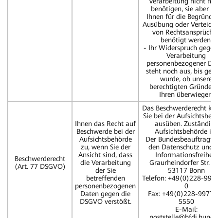
Verarbeitung nicht me
benötigen, sie aber v
Ihnen für die Begründu
Ausübung oder Verteidi
von Rechtsansprüche
benötigt werden;
- Ihr Widerspruch gegen
Verarbeitung
personenbezogener Da
steht noch aus, bis gepr
wurde, ob unsere
berechtigten Gründe d
Ihren überwiegen.
Das Beschwerderecht kö
Sie bei der Aufsichtsbeh
Ihnen das Recht auf
ausüben. Zuständige
Beschwerde bei der
Aufsichtsbehörde ist:
Aufsichtsbehörde
Der Bundesbeauftragte 
zu, wenn Sie der
den Datenschutz und d
Ansicht sind, dass
Informationsfreiheit
Beschwerderecht
die Verarbeitung
Graurheindorfer Str. 1
(Art. 77 DSGVO)
der Sie
53117 Bonn
betreffenden
Telefon: +49(0)228-997
personenbezogenen
0
Daten gegen die
Fax: +49(0)228-99779
DSGVO verstößt.
5550
E-Mail:
poststelle@bfdi.bund.