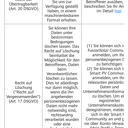
Sie uns zur
Betroffener ausüben, bi
Übertragbarkeit
Verfügung gestellt
beschreiben Sie Ihr Anli
(Art. 20 DSGVO)
haben, in einem
im Detail
hier
.
maschinenlesbaren
Format erhalten.
Sie können Ihre
Daten unter
bestimmten
Bedingungen
(1) Sie können sich in 
löschen lassen. Das
FusionSolar Communi
Recht auf Löschung
anmelden, um Ihre
beinhaltet die
personenbezogenen Da
Möglichkeit für den
zu berichtigen.
Betroffenen, Daten
(2) Sie können sich in 
beim
Smart PV Communit
Verantwortlichen
anmelden, um Ihre
löschen zu lassen.
relevanten persönlich
Recht auf
Dies ist allerdings
Daten und
Löschung
nur dann möglich,
Unternehmensinformati
("Recht auf
wenn die ihn
zu löschen. Um ein
Vergessenwerden")
angehenden
registriertes
(Art. 17 DSGVO)
personenbezogenen
Unternehmenskonto 
Daten nicht mehr
deregistrieren, melden 
notwendig sind,
sich in der Smart PV
rechtswidrig
Community an und ge
verarbeitet wurden
sie über
Konto-Verwalt
oder eine