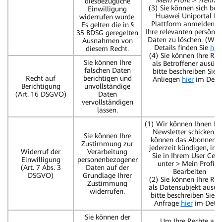
Mein Profil > Trenne
diesbezügliche
(3) Sie können sich bei 
Einwilligung
Huawei Uniportal ID
widerrufen wurde.
Plattform anmelden, 
Es gelten die in §
Ihre relevanten persönli
35 BDSG geregelten
Daten zu löschen. (Weit
Ausnahmen von
Details finden Sie
hier
diesem Recht.
(4) Sie können Ihre Rec
Sie können Ihre
als Betroffener ausübe
falschen Daten
bitte beschreiben Sie I
Recht auf
berichtigen und
Anliegen
hier
im Detai
Berichtigung
unvollständige
(Art. 16 DSGVO)
Daten
vervollständigen
lassen.
(1) Wir können Ihnen E-
Newsletter schicken. S
Sie können Ihre
können das Abonneme
Zustimmung zur
jederzeit kündigen, in
Widerruf der
Verarbeitung
Sie in Ihrem User Cent
Einwilligung
personenbezogener
unter > Mein Profil >
(Art. 7 Abs. 3
Daten auf der
Bearbeiten
DSGVO)
Grundlage Ihrer
(2) Sie können Ihre Rec
Zustimmung
als Datensubjekt ausüb
widerrufen.
bitte beschreiben Sie I
Anfrage
hier
im Detail
Sie können der
Um Ihre Rechte als