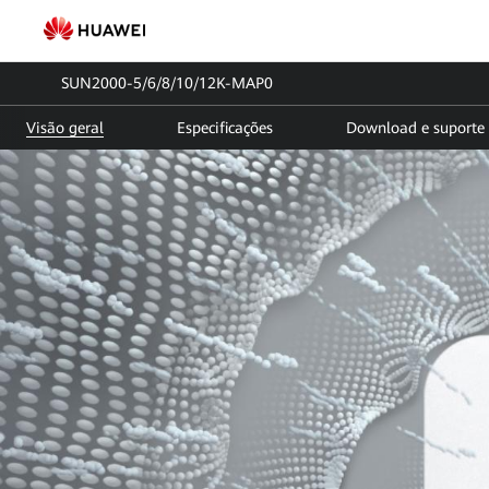
SUN2000-
5/6/8/10/12K-
SUN2000-5/6/8/10/12K-MAP0
MAP0
Visão geral
Especificações
Download e suporte
|
Inversor
Solar
Trifásico
|
FusionSolar
Brasil