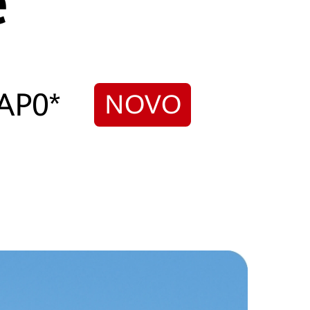
e
AP0*
NOVO