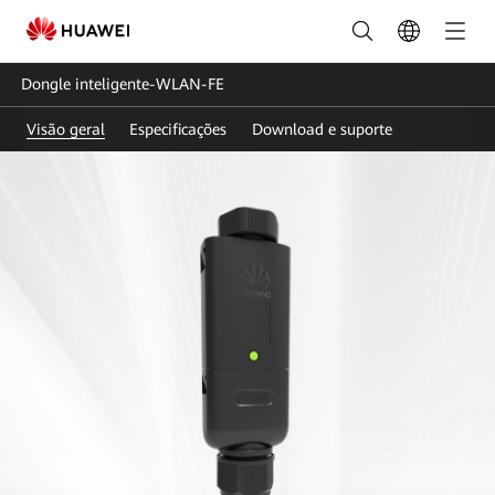
Dongle
inteligente-
Dongle inteligente-WLAN-FE
WLAN-
Visão geral
Especificações
Download e suporte
FE
|
FusionSolar
Brasil