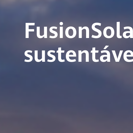
FusionSola
sustentável