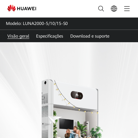
Sistema
de
Modelo: LUNA2000-5/10/15-S0
Armazenamento
Visão geral
Especificações
Download e suporte
de
Energia
Smart
String
|
FusionSolar
Brasil