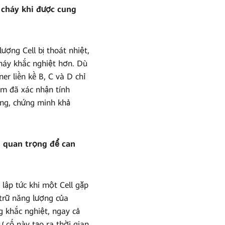
 cháy khi được cung
ượng Cell bị thoát nhiệt,
cháy khắc nghiệt hơn. Dù
er liền kề B, C và D chỉ
ệm đã xác nhận tính
ong, chứng minh khả
n quan trọng để can
lập tức khi một Cell gặp
 trữ năng lượng của
g khắc nghiệt, ngay cả
ự cố này tạo ra thời gian