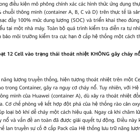
rong điều kiện mô phỏng chính xác các hình thức ứng dụng th
& chuỗi thông minh (container A, B, C và D) trên thực tế là s
c sạc đầy 100% mức dung lượng (SOC) và triển khai theo đúng
hiểu tại một nhà máy. Toàn bộ quá trình kiểm tra diễn ra tự nh
m bảo môi trường kiểm tra cực hạn ở cấp hệ thống một cách th
hoạt 12 Cell vào trạng thái thoát nhiệt KHÔNG gây cháy 
 năng lượng truyền thống, hiện tượng thoát nhiệt trên một Ce
ào trong Container, gây ra nguy cơ cháy nổ. Tuy nhiên, với H
hông minh của Huawei (container A), dù xảy ra thoát nhiệt đồn
ra. Cơ chế phòng vệ kết hợp đột phá của hệ thống rào cản ox
p loại bỏ khí dễ cháy một cách hiệu quả. Ngay cả khi châm lử
y nổ và vấn đề an toàn đã được giải quyết tự động. Điều này
ế lan truyền sự cố ở cấp Pack của Hệ thống lưu trữ năng lượ