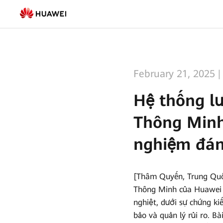
Hệ
thống
lưu
trữ
February 21, 2025
năng
Hệ thống lư
lượng
Thông Minh
Tạo
Lưới
nghiệm đánh
&
Chuỗi
[Thâm Quyến, Trung Quố
Thông Minh của Huawei D
Thông
nghiệt, dưới sự chứng k
Minh
bảo và quản lý rủi ro. B