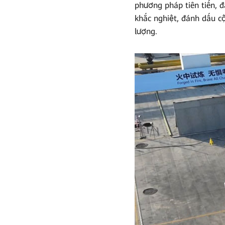
phương pháp tiên tiến, 
của
khắc nghiệt, đánh dấu c
Huawei
lượng.
xuất
sắc
vượt
qua
Bài
thử
nghiệm
đánh
lửa
trong