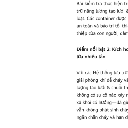
Bài kiểm tra thực hiện t
trữ năng lượng tạo lưới 
loạt. Các container đượ
an toàn và bảo trì tối t
thiệp của con người, đả
Điểm nổi bật 2: Kích 
lửa nhiều lần
Với các Hệ thống lưu trữ
giải phóng khí dễ cháy v
lượng tạo lưới & chuỗi t
không có sự cố nào xảy 
xả khói có hướng—đã giú
vẫn không phát sinh chá
ngăn chặn cháy và hạn ch