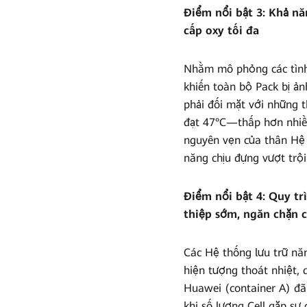
Điểm nổi bật 3: Khả nă
cấp oxy tối đa
Nhằm mô phỏng các tình h
khiến toàn bộ Pack bị ản
phải đối mặt với những th
đạt 47°C—thấp hơn nhiều
nguyên vẹn của thân Hệ 
năng chịu đựng vượt trội
Điểm nổi bật 4: Quy tr
thiệp sớm, ngăn chặn 
Các Hệ thống lưu trữ nă
hiện tượng thoát nhiệt, 
Huawei (container A) đã 
khi số lượng Cell gặp sự 