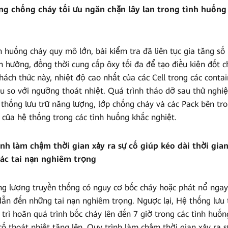
ng chống cháy tối ưu ngăn chặn lây lan trong tình huống
uống cháy quy mô lớn, bài kiểm tra đã liên tục gia tăng số l
h hưởng, đồng thời cung cấp ôxy tối đa để tạo điều kiện đốt 
ách thức này, nhiệt độ cao nhất của các Cell trong các contain
 so với ngưỡng thoát nhiệt. Quá trình tháo dỡ sau thử nghi
thống lưu trữ năng lượng, lớp chống cháy và các Pack bên tr
 của hệ thống trong các tình huống khắc nghiệt.
ình làm chậm thời gian xảy ra sự cố giúp kéo dài thời gia
các tai nạn nghiêm trọng
ng lượng truyền thống có nguy cơ bốc cháy hoặc phát nổ ngay 
dẫn đến những tai nạn nghiêm trọng. Ngược lại, Hệ thống lưu
trì hoãn quá trình bốc cháy lên đến 7 giờ trong các tình huốn
cố thoát nhiệt tăng lên. Quy trình làm chậm thời gian xảy ra s