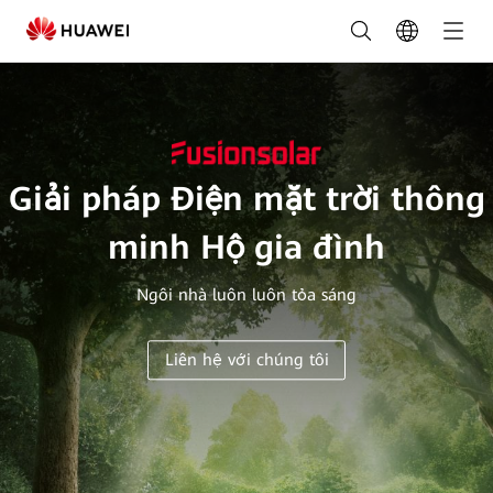
Giải
pháp
Điện
mặt
trời
Giải pháp Điện mặt trời thông
thông
minh Hộ gia đình
minh
Ngôi nhà luôn luôn tỏa sáng
Hộ
gia
Liên hệ với chúng tôi
đình
|
Giải