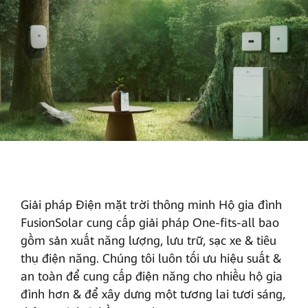
pháp
Điện
mặt
trời
thông
minh
Huawei
Việt
Giải pháp Điện mặt trời thông minh Hộ gia đình
Nam
FusionSolar cung cấp giải pháp One-fits-all bao
gồm sản xuất năng lượng, lưu trữ, sạc xe & tiêu
thụ điện năng. Chúng tôi luôn tối ưu hiệu suất &
an toàn để cung cấp điện năng cho nhiều hộ gia
đình hơn & để xây dưng một tương lai tươi sáng,