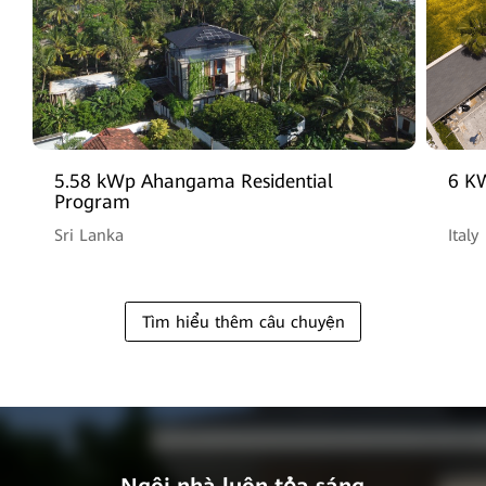
5.58 kWp Ahangama Residential
6 KW
Program
Sri Lanka
Italy
Tìm hiểu thêm câu chuyện