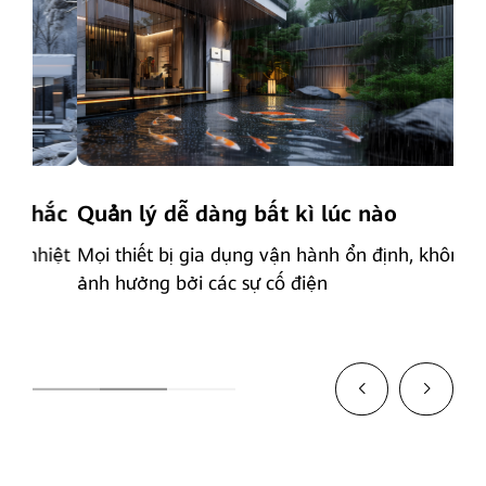
ắc
Quản lý dễ dàng bất kì lúc nào
Qu
iệt
Mọi thiết bị gia dụng vận hành ổn định, không bị
Hệ 
ảnh hưởng bởi các sự cố điện
dàn
ngô