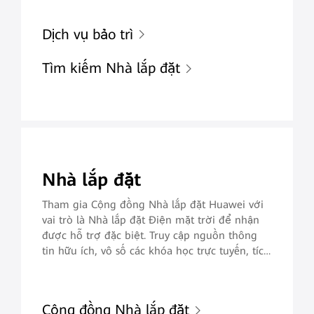
Dịch vụ bảo trì
Tìm kiếm Nhà lắp đặt
Nhà lắp đặt
Tham gia Cộng đồng Nhà lắp đặt Huawei với
vai trò là Nhà lắp đặt Điện mặt trời để nhận
được hỗ trợ đặc biệt. Truy cập nguồn thông
tin hữu ích, vô số các khóa học trực tuyến, tích
điểm nhận quà & các cơ hội tham gia khóa
đào tạo chuyên sâu để giúp cho bạn mang tới
các dịch vụ bảo dưỡng toàn diện, gia tăng độ
Cộng đồng Nhà lắp đặt
hài lòng của khách hàng.