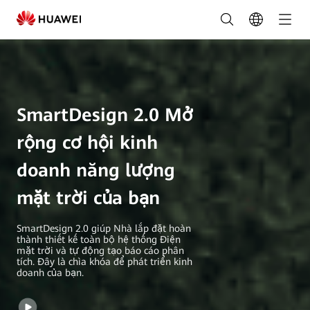
Tải
SmartDesign
phiên
bản
SmartDesign 2.0 Mở
2.0
|
rộng cơ hội kinh
HUAWEI
doanh năng lượng
Smart
mặt trời của bạn
PV
SmartDesign 2.0 giúp Nhà lắp đặt hoàn
thành thiết kế toàn bộ hệ thống Điện
Việt
mặt trời và tự động tạo báo cáo phân
tích. Đây là chìa khóa để phát triển kinh
Nam
doanh của bạn.