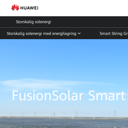
Verktyg
Smart
Storskalig solenergi
solcellslösning
Storskalig solenergi med energilagring
Smart String G
|
FusionSolar
Sverige
FusionSolar Smart