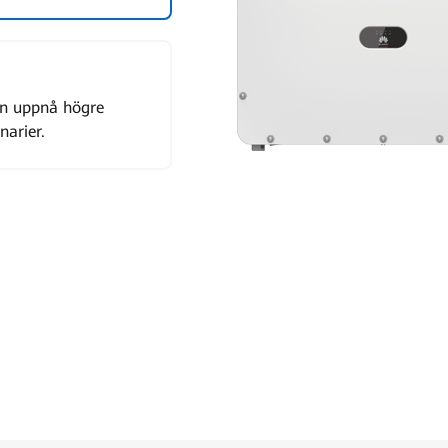
an uppnå högre
narier.