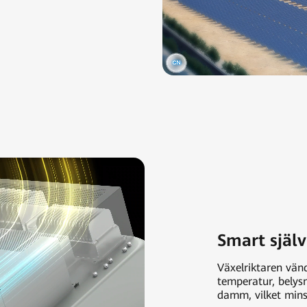
Smart själ
Växelriktaren vän
temperatur, belys
damm, vilket mins