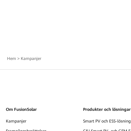
Hem
>
Kampanjer
Om FusionSolar
Produkter och lösningar
Kampanjer
Smart PV och ESS-lösning
Framgångsberättelser
C&I Smart PV- och GFM E