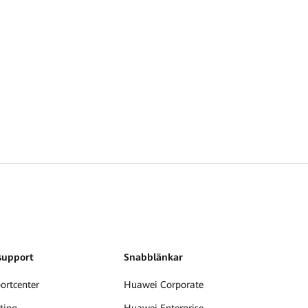
support
Snabblänkar
ortcenter
Huawei Corporate
ting
Huawei Enterprise