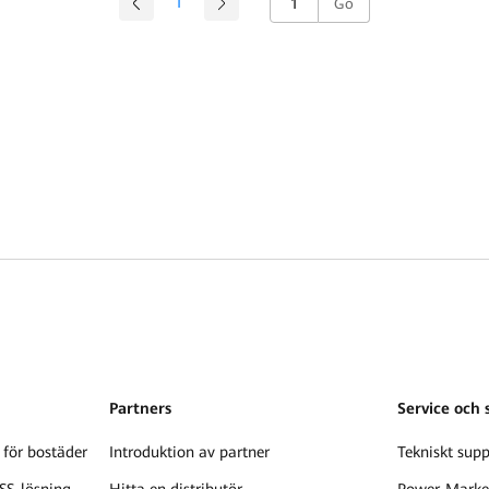
1
Go
Partners
Service och 
 för bostäder
Introduktion av partner
Tekniskt supp
SS-lösning
Hitta en distributör
Power-Marke