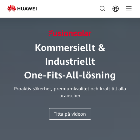
Commercial
and
Industrial
PV
Kommersiellt &
Solutions
Industriellt
|
One-Fits-All-lösning
HUAWEI
Smart
Proaktiv säkerhet, premiumkvalitet och kraft till alla
branscher
PV
Sverige
Titta på videon