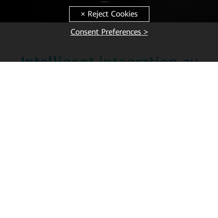
Consent Preferences >
Intelligent integration av
solenergi och
energilagring
Vi gör solkraft till en primär energikälla och
levererar grön el till
företag och hushåll över hela världen.