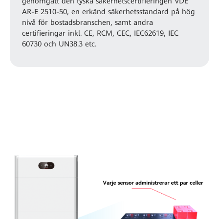
genomgått den tyska säkerhetscertifieringen VDE
AR-E 2510-50, en erkänd säkerhetsstandard på hög
nivå för bostadsbranschen, samt andra
certifieringar inkl. CE, RCM, CEC, IEC62619, IEC
60730 och UN38.3 etc.