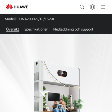
LUNA2000-
5-
Modell: LUNA2000-5/10/15-S0
10-
Översikt
Specifikationer
Nedladdning och support
15-
S0|Smart
sträng
energilagringssystem|Huawe
FusionSolar