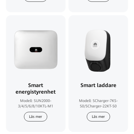
Smart
Smart laddare
energistyrenhet
Modell: SUN2000-
Modell: SCharger-7KS-
3/4/5/6/8/10KTL-M1
S0/SCharger-22KT-S0
Läs mer
Läs mer