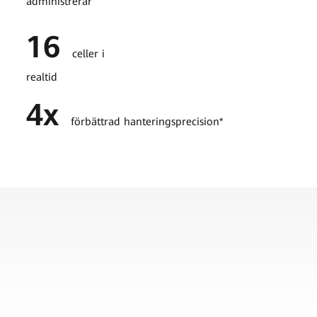
administrerar
16
celler i
realtid
4x
förbättrad hanteringsprecision*