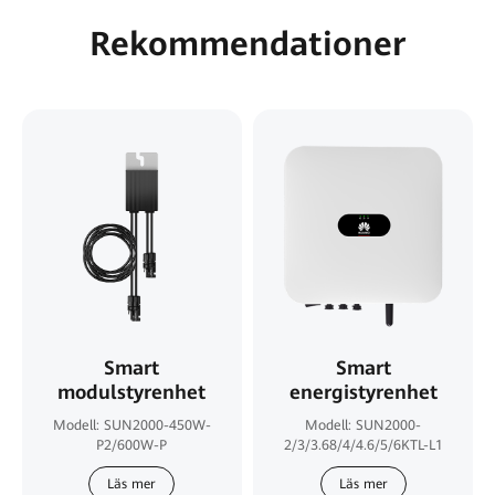
Rekommendationer
Smart
Smart
modulstyrenhet
energistyrenhet
Modell: SUN2000-450W-
Modell: SUN2000-
P2/
600W-P
2/3/3.68/4/4.6/5/6KTL-L1
Läs mer
Läs mer