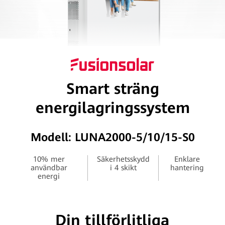
Smart sträng
energilagringssystem
Modell: LUNA2000-5/10/15-S0
10% mer
Säkerhetsskydd
Enklare
användbar
i 4 skikt
hantering
energi
Din tillförlitliga