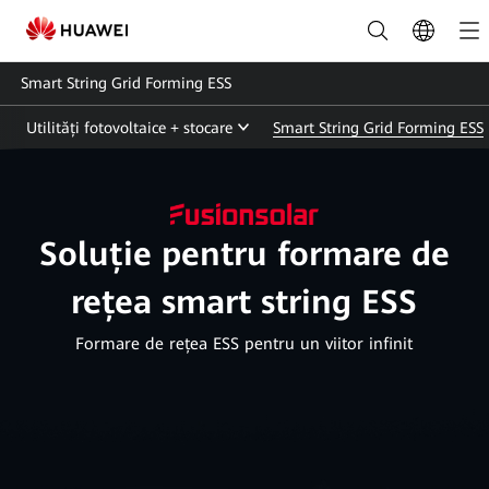
Soluție
pentru
Smart String Grid Forming ESS
stocarea
Utilități fotovoltaice + stocare
Smart String Grid Forming ESS
energiei
(ESS)
|
Soluție pentru formare de
HUAWEI
rețea smart string ESS
Smart
PV
Formare de rețea ESS pentru un viitor infinit
România