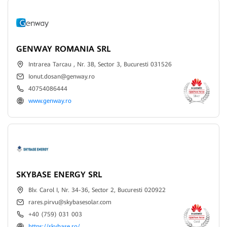
GENWAY ROMANIA SRL
Intrarea Tarcau , Nr. 3B, Sector 3, Bucuresti 031526
Ionut.dosan@genway.ro
40754086444
www.genway.ro
SKYBASE ENERGY SRL
Blv. Carol I, Nr. 34-36, Sector 2, Bucuresti 020922
rares.pirvu@skybasesolar.com
+40 (759) 031 003
https://skybase.ro/