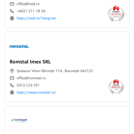
office@nod.ro
+4021 211 18 56
https://nod.ro/?lang=en
Romstal Imex SRL
Șoseaua Vitan-Bârzești 11A, București 042122
office@romstal.ro
0372.123.101
https://www.romstal.ro/