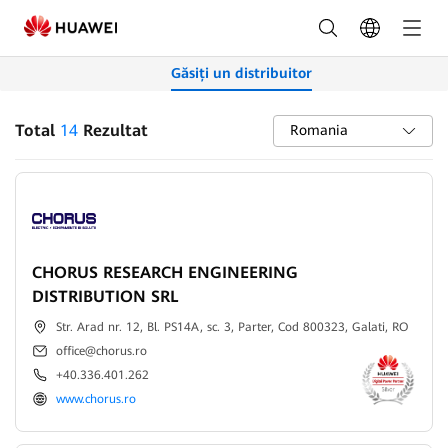
Parteneri
-
Găsiți un distribuitor
FusionSolar
România
Total
14
Rezultat
Romania
CHORUS RESEARCH ENGINEERING
DISTRIBUTION SRL
Str. Arad nr. 12, Bl. PS14A, sc. 3, Parter, Cod 800323, Galati, RO
office@chorus.ro
+40.336.401.262
www.chorus.ro