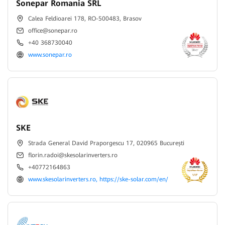
Sonepar Romania SRL
Calea Feldioarei 178, RO-500483, Brasov
office@sonepar.ro
+40 368730040
www.sonepar.ro
SKE
Strada General David Praporgescu 17, 020965 București
florin.radoi@skesolarinverters.ro
+40772164863
www.skesolarinverters.ro, https://ske-solar.com/en/