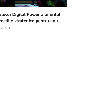
awei Digital Power a anunțat
recțiile strategice pentru anul
itor în cadrul Power Up 2025 –
5.12.04
awei Digital Power Installer
y la București