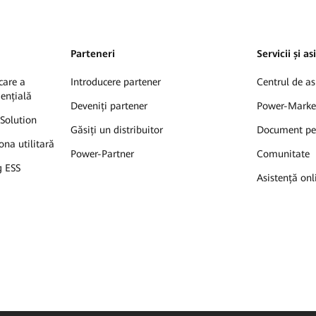
Parteneri
Servicii și a
care a
Introducere partener
Centrul de as
dențială
Deveniți partener
Power-Marke
Solution
Găsiți un distribuitor
Document pe
ona utilitară
Power-Partner
Comunitate
g ESS
Asistență onl