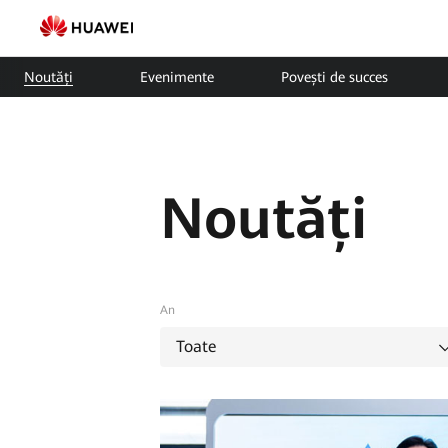
Noutăți
Smart
Noutăți
Evenimente
Povești de succes
Solar
|
HUAWEI
Noutăți
Smart
PV
România
An
Toate