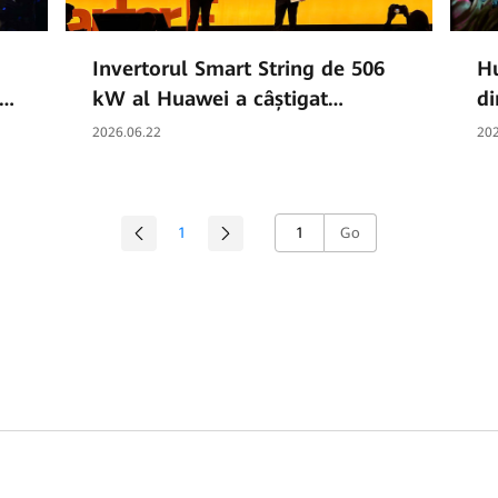
Invertorul Smart String de 506
Hu
S
kW al Huawei a câștigat
di
premiul „Smarter E AWARD” la
vi
2026.06.22
202
Intersolar Europe 2026
Hu
Da
1
Go