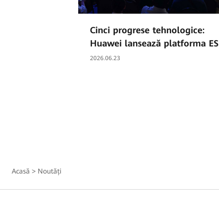
Cinci progrese tehnologice:
Huawei lansează platforma ES
de nouă generație pentru
2026.06.23
formarea rețelei, LUTERRA™
Acasă
>
Noutăți