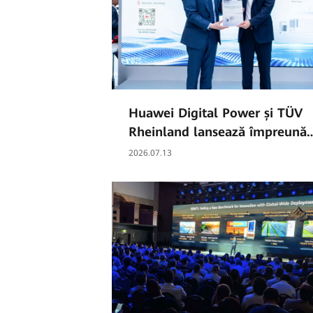
Huawei Digital Power și TÜV
Rheinland lansează împreună
un White Paper privind
2026.07.13
algoritmii SOC de înaltă preciz
pentru sistemele de stocare a
energiei