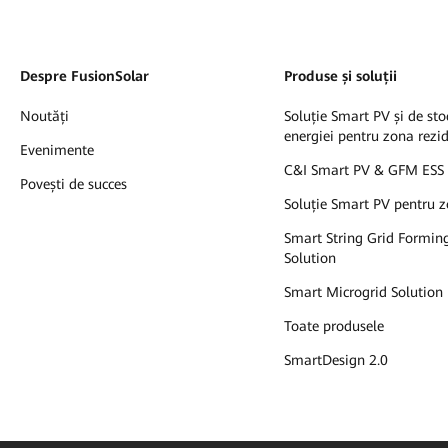
Despre FusionSolar
Produse și soluții
Noutăți
Soluție Smart PV și de sto
energiei pentru zona rezi
Evenimente
C&I Smart PV & GFM ESS 
Povești de succes
Soluție Smart PV pentru z
Smart String Grid Formin
Solution
Smart Microgrid Solution
Toate produsele
SmartDesign 2.0