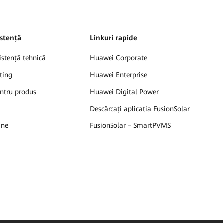
sistență
Linkuri rapide
istență tehnică
Huawei Corporate
ting
Huawei Enterprise
ntru produs
Huawei Digital Power
Descărcați aplicația FusionSolar
ine
FusionSolar – SmartPVMS