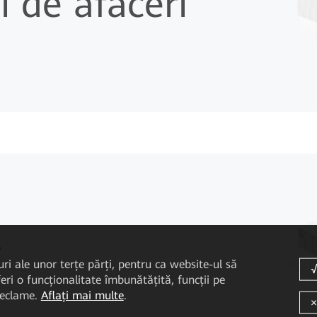
i de afaceri
i
uri ale unor terțe părți, pentru ca website-ul să
eri o funcționalitate îmbunătățită, funcții pe
 reclame.
Aflați mai multe
.