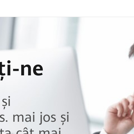
ți-ne
și
s. mai jos și
ta cât mai