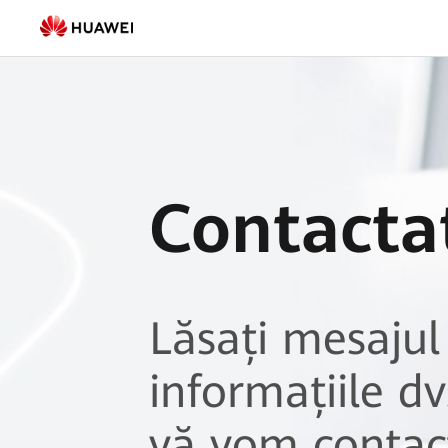
Comandă
acum
-
FusionSolar
România
Contacta
Lăsați mesajul 
informațiile dv
vă vom contac