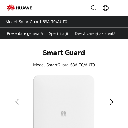
SmartGuard-
63A-
Model: SmartGuard-63A-T0/AUT0
T0-
Prezentare generală
Specificații
Descărcare și asistență
AUT0
|
Smart Guard
Huawei
Model: SmartGuard-63A-T0/AUT0
Smart
Guard
-
Backup
pentru
întreaga