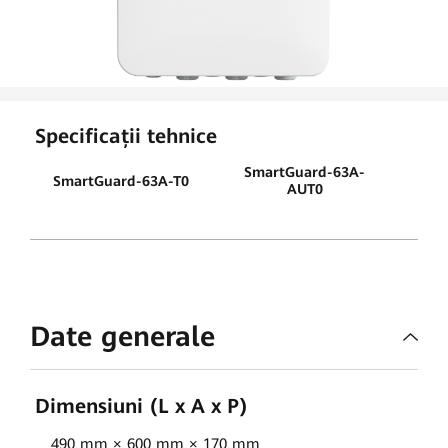
casă
|
FusionSolar
România
Specificații tehnice
SmartGuard-63A-
SmartGuard-63A-T0
AUT0
Date generale
Dimensiuni (L x A x P)
490 mm × 600 mm × 170 mm