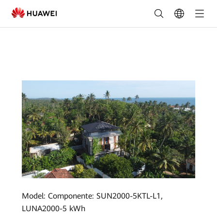
Romania
Povești
de
succes
|
5.58
kWp
Programul
rezidențial
Ahangama,
Sri
Model: Componente: SUN2000-5KTL-L1,
Lanka
LUNA2000-5 kWh