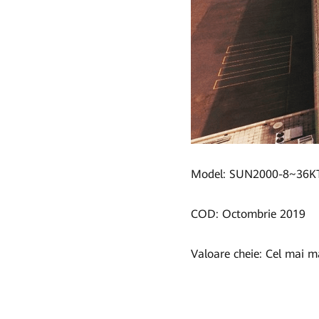
Grup
|
FusionSolar
România
Model: SUN2000-8~36K
COD: Octombrie 2019
Valoare cheie: Cel mai ma