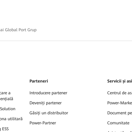
ai Global Port Grup
Parteneri
Servicii și a
care a
Introducere partener
Centrul de as
dențială
Deveniți partener
Power-Marke
Solution
Găsiți un distribuitor
Document pe
ona utilitară
Power-Partner
Comunitate
g ESS