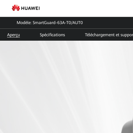
Garde
intelligente
Modèle: SmartGuard-63A-T0/AUT0
Sauvegarde
Aperçu
Spécifications
Téléchargement et suppor
complète
de
la
maison
FusionSolar
de
Huawei