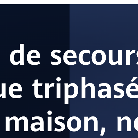
 de secour
ue triphas
 maison, n