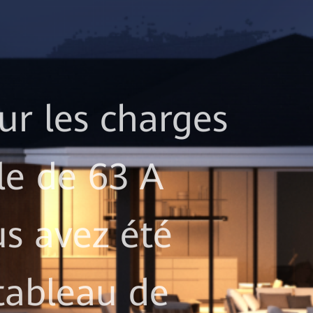
ur les charges
le de 63 A
us avez été
tableau de