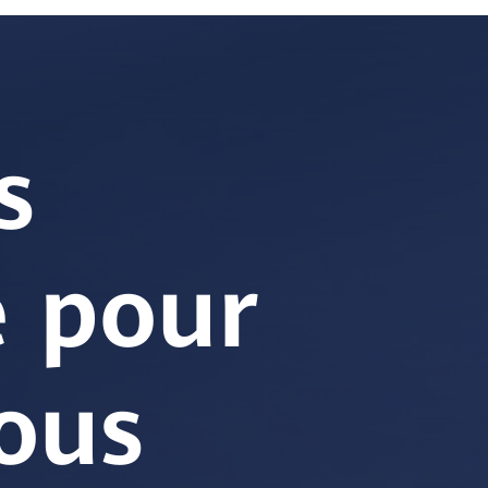
s
é pour
ous