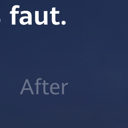
 faut.
After