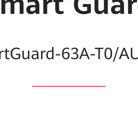
mart Gua
rtGuard-63A-T0/A