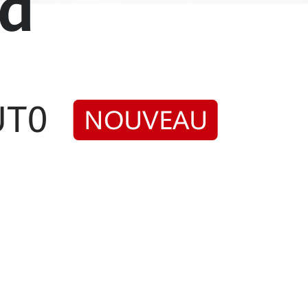
rd
UT0
NOUVEAU