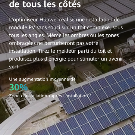
de tous les côtés
L'optimiseur Huawei réalise une installation de
module PV sans souci sur un toit complexe, sous
tous les angles. Même les ombres ou les zones
ombragées ne perturberont pas votre
installation. Tirez le meilleur parti du toit et
produisez plus d'énergie pour stimuler un avenir
vert.
Une augmentation moyenne de
30%
Zone d'installation (après l'installation)*