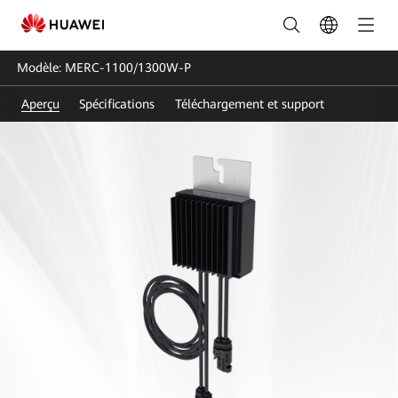
Optimiseur
de
Modèle: MERC-1100/1300W-P
module
Aperçu
Spécifications
Téléchargement et support
intelligent_Optimiseur
de
puissance
Huawei
FusionSolar