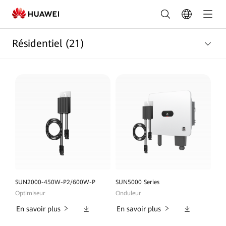
Gamme
Résidentielle
Résidentiel
(21)
|
FusionSolar
Maroc
SUN2000-450W-P2/600W-P
SUN5000 Series
Optimiseur
Onduleur
Téléchargements
Téléchargeme
En savoir plus
En savoir plus