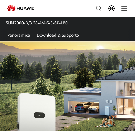
SUN2000-
3/3.68/4/4.6/5/6K-
SUN2000-3/3.68/4/4.6/5/6K-LB0
LB0
Panoramica
Download & Supporto
|
Inverter
Solare
Monofase
|
FusionSolar
Italia