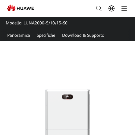
Guida
utente
Modello: LUNA2000-5/10/15-S0
Smart
Panoramica
Specifiche
Download & Supporto
String
Energy
Storage
System
|
Huawei
FusionSolar